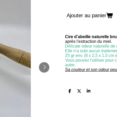
Ajouter au panier
Cire d'abeille naturelle bru
après l'extraction du miel.
Délicate odeur naturelle de 
Elle n'a subi aucun traitemen
25 gr env. (8 x 2,5 x 1,5 cm 
Vous pouvez l'utiliser pour
autre.
Sa couleur et son odeur peuv
P
P
P
a
a
a
r
r
r
t
t
t
a
a
a
g
g
g