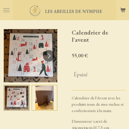
Passer
LES ABEILLES DE NYMPHE
au
contenu
principal
Calendrier de
l'avent
55,00 €
Épuisé
Calendrier de l'Avent avec les
produits issus de mes ruches et
confectionnés à la main.
Dimension/ carré de
44cmx44cm H 7,5 cm