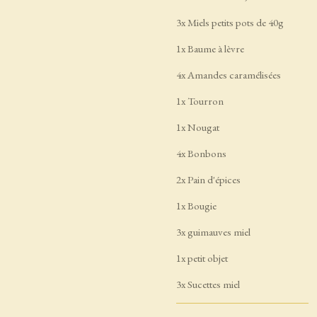
3x Miels petits pots de 40g
1x Baume à lèvre
4x Amandes caramélisées
1x Tourron
1x Nougat
4x Bonbons
2x Pain d'épices
1x Bougie
3x guimauves miel
1x petit objet
3x Sucettes miel