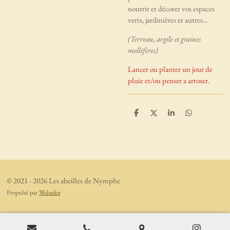
nourrir et décorer vos espaces
verts, jardinières et autres...
(Terreau, argile et graines
mellifères)
Lancer ou planter un jour de
pluie et/ou penser a arroser.
P
P
P
P
a
a
a
a
r
r
r
r
t
t
t
t
a
a
a
a
g
g
g
g
e
e
e
e
r
r
r
r
© 2021 - 2026 Les abeilles de Nymphe
Propulsé par
Webador